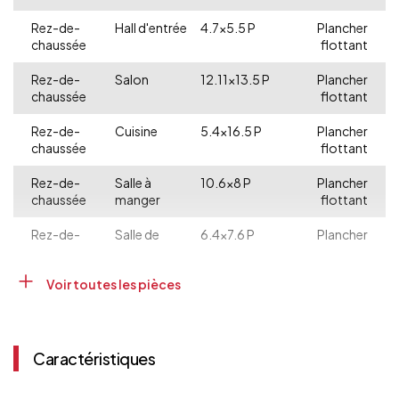
Rez-de-
Hall d'entrée
4.7x5.5 P
Plancher
chaussée
flottant
Rez-de-
Salon
12.11x13.5 P
Plancher
chaussée
flottant
Rez-de-
Cuisine
5.4x16.5 P
Plancher
chaussée
flottant
Rez-de-
Salle à
10.6x8 P
Plancher
chaussée
manger
flottant
Rez-de-
Salle de
6.4x7.6 P
Plancher
chaussée
lavage
flottant
Voir toutes les pièces
Rez-de-
Salle de bains
7.2x7.8 P
Plancher
chaussée
flottant
Rez-de-
Chambre à
11.5x11.7 P
Plancher
chaussée
coucher
flottant
Caractéristiques
principale