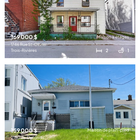
169 000 $
Maison à étages
1746 Rue St-Olivier
2
1
Trois-Rivières
159 000 $
Maison de plain-pied
2130 Av. Defond