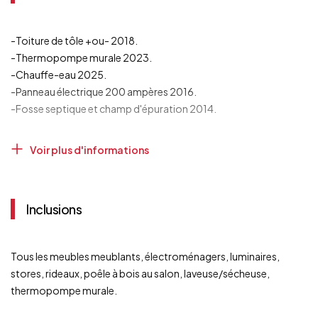
Ski alpin
Sentier de motoneige
Sentier de VTT
-Toiture de tôle +ou- 2018.
-Thermopompe murale 2023.
Revêtements
Vinyle
-Chauffe-eau 2025.
Sous-sol
Aucun sous-sol
-Panneau électrique 200 ampères 2016.
-Fosse septique et champ d'épuration 2014.
Stationnement
Extérieur
Système d'égouts
Champ d'épuration
Voir plus d'informations
Fosse septique
Type de fenêtre
Coulissante
Manivelle
Inclusions
Toiture
Tôle
Topographie
Plat
Tous les meubles meublants, électroménagers, luminaires,
stores, rideaux, poêle à bois au salon, laveuse/sécheuse,
Zonage
Résidentiel
thermopompe murale.