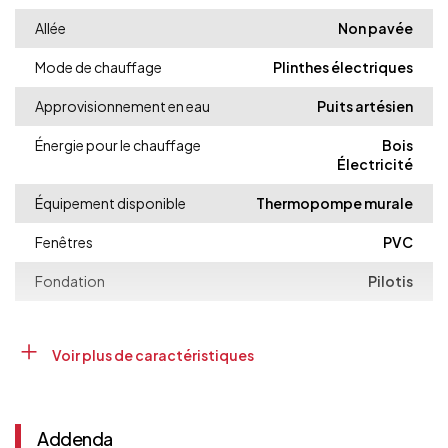
Rez-de-
Chambre à
8.9x13 P
Parqueterie
chaussée
coucher
Allée
Non pavée
Mode de chauffage
Plinthes électriques
Approvisionnement en eau
Puits artésien
Énergie pour le chauffage
Bois
Électricité
Équipement disponible
Thermopompe murale
Fenêtres
PVC
Fondation
Pilotis
Foyers-poêles
Poêle à bois
Voir plus de caractéristiques
Particularités
Cul-de-sac
Terrain boisé : feuillus
Proximité
Autoroute/Voie rapide
Addenda
Golf