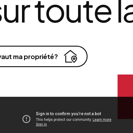
sur toute l
aut ma propriété?