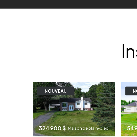
I
NOUVEAU
N
324 900 $
549
Maison de plain-pied