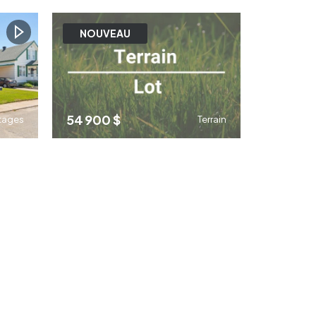
1
4
1
NOUVEAU
54 900 $
tages
Terrain
1