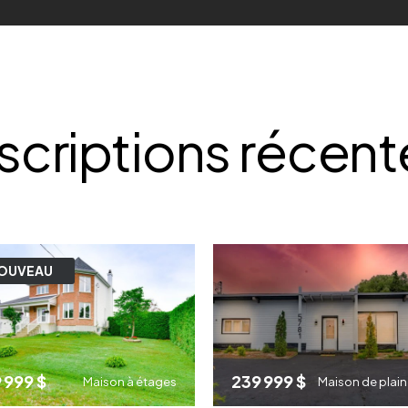
nscriptions récent
OUVEAU
 999 $
239 999 $
Maison à étages
Maison de plai