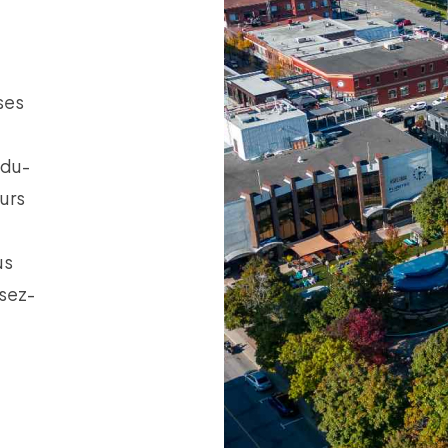
ses
-du-
urs
us
ssez-