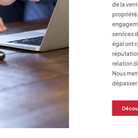
de la vent
propriété.
engagemen
services 
égal ont c
réputation
relation d
Nous mett
dépasser 
Décou