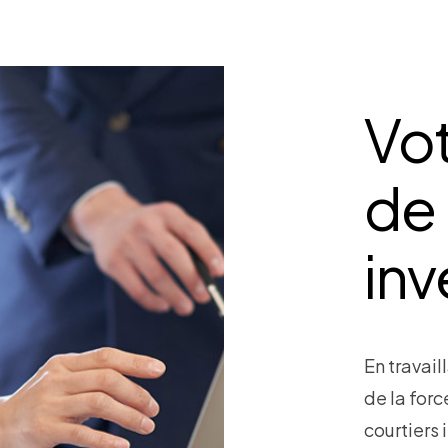
Vo
de 
inv
En travail
de la for
courtiers