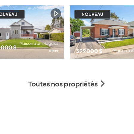
2
3
1
OUVEAU
NOUVEAU
Maison à un étage et
 000 $
399 000 $
demi
Maison à é
3
2
2
Toutes nos propriétés