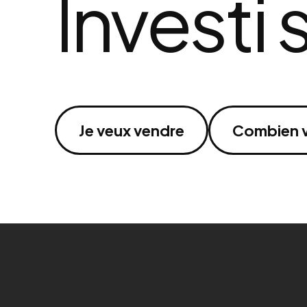
Investi 
Je veux vendre
Combien v