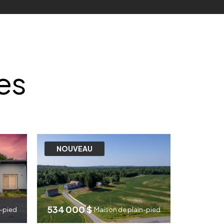
es
NOUVEAU
534 000 $
n-pied
Maison de plain-pied