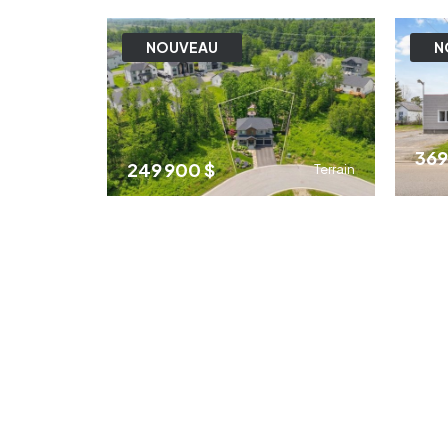
4
2
NOUVEAU
N
369
249 900 $
Terrain