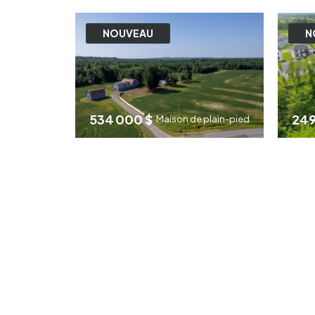
3
1
NOUVEAU
N
534 000 $
249
Maison de plain-pied
4
1