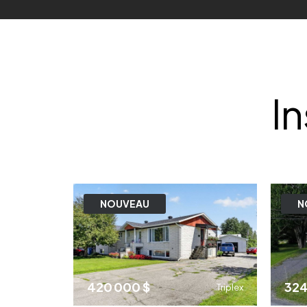
I
NOUVEAU
N
420 000 $
324
Triplex