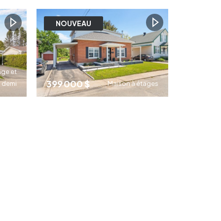
2
1
1
NOUVEAU
age et
399 000 $
demi
Maison à étages
2
2
1