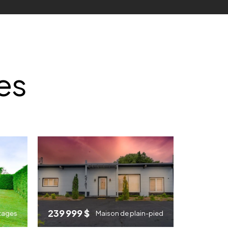
es
239 999 $
tages
Maison de plain-pied