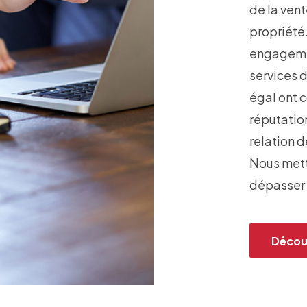
de la vent
propriété.
engagemen
services 
égal ont c
réputation
relation d
Nous mett
dépasser 
Décou