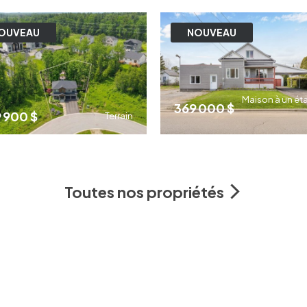
4
2
3
OUVEAU
NOUVEAU
Maison à un ét
369 000 $
 900 $
Terrain
3
Toutes nos propriétés