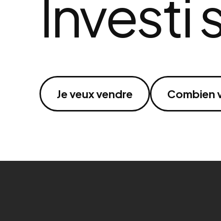
Investi 
Je veux vendre
Combien v