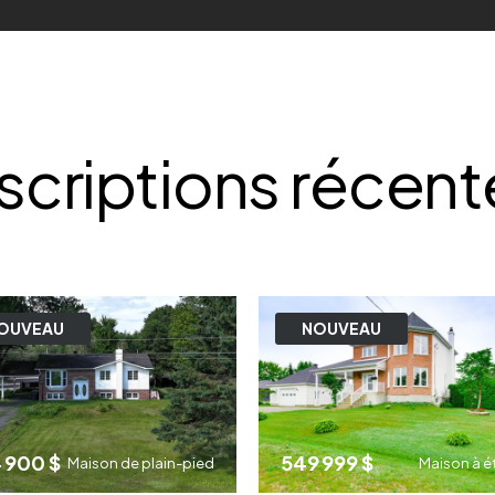
nscriptions récent
OUVEAU
NOUVEAU
 900 $
549 999 $
Maison de plain-pied
Maison à é