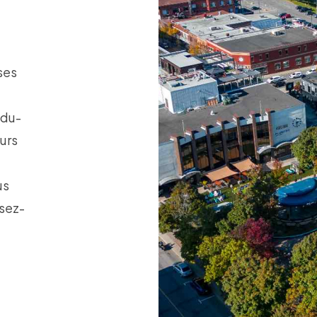
ses
-du-
urs
us
ssez-