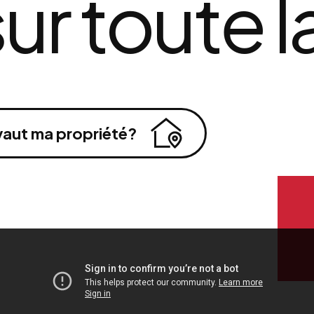
sur toute l
aut ma propriété?