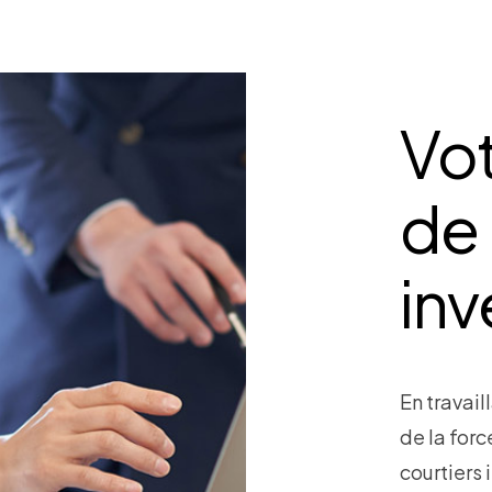
Vo
de 
inv
En travail
de la for
courtiers