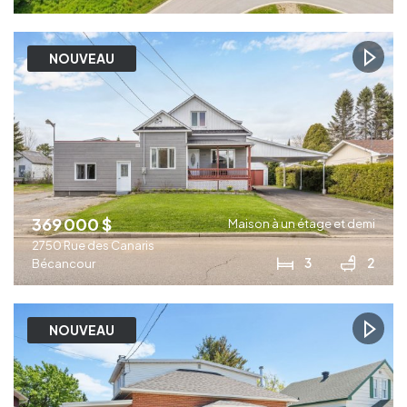
NOUVEAU
369 000 $
Maison à un étage et demi
2750 Rue des Canaris
3
2
Bécancour
NOUVEAU