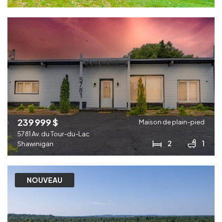
239 999 $
Maison de plain-pied
5781 Av. du Tour-du-Lac
2
1
Shawinigan
NOUVEAU