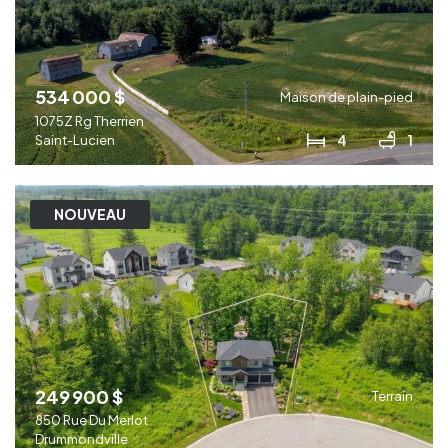
534 000 $
Maison de plain-pied
1075Z Rg Therrien
4
1
Saint-Lucien
NOUVEAU
249 900 $
Terrain
850 Rue Du Merlot
Drummondville