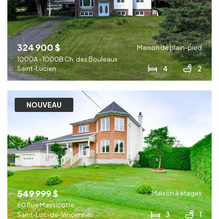
324 900 $
Maison de plain-pied
1000A - 1000B Ch. des Bouleaux
4
2
Saint-Lucien
NOUVEAU
549 999 $
Maison à étages
60 Rue Massicotte
3
1
Saint-Luc-de-Vincennes