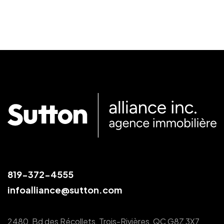
819-372-4555
infoalliance@sutton.com
2480, Bd des Récollets, Trois-Rivières, QC G8Z 3X7