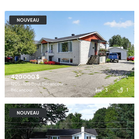
NOUVEAU
420 000 $
Triplex
1205 - 1215 Boul. Bécancour
3
1
Bécancour
NOUVEAU