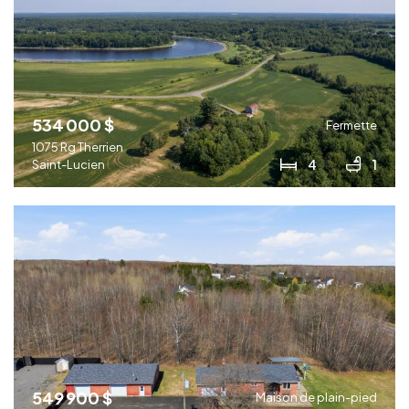
534 000 $
Fermette
1075 Rg Therrien
4
1
Saint-Lucien
549 900 $
Maison de plain-pied