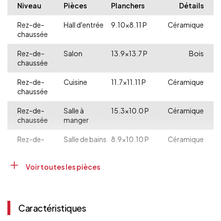
Niveau
Pièces
Planchers
Détails
Rez-de-
Hall d'entrée
9.10x8.11 P
Céramique
chaussée
Rez-de-
Salon
13.9x13.7 P
Bois
chaussée
Rez-de-
Cuisine
11.7x11.11 P
Céramique
chaussée
Rez-de-
Salle à
15.3x10.0 P
Céramique
chaussée
manger
Rez-de-
Salle de bains
8.9x10.10 P
Céramique
chaussée
Voir toutes les pièces
Rez-de-
Chambre à
12.3x19.7 P
Bois
chaussée
coucher
principale
Sous-sol
Atelier
9.9x11.9 P
Couvre-sol
Caractéristiques
souple