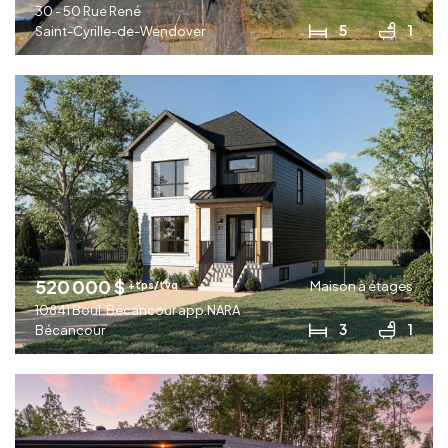
30 - 50 Rue René
5
1
Saint-Cyrille-de-Wendover
520 000 $
Maison à étages
+tps/tvq
10841 Boul. Bécancour app.NARA
3
1
Bécancour