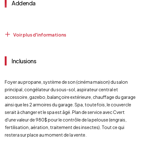
Revêtements
Brique
Addenda
Sous-sol
6 pieds et plus
Totalement aménagé
Stationnement
Extérieur
Voir plus d'informations
Au garage
Système d'égouts
Municipal
Inclusions
Toiture
Bardeaux d'asphalte
Zonage
Résidentiel
Foyer au propane, système de son (cinéma maison) du salon
principal, congélateur du sous-sol, aspirateur central et
accessoire, gazebo, balançoire extérieure, chauffage du garage
ainsi que les 2 armoires du garage. Spa, toutefois, le couvercle
serait à changer et le spa est âgé. Plan de service avec Cvert
d'une valeur de 980$ pour le contrôle de la pelouse (engrais,
fertilisation, aération, traitement des insectes). Tout ce qui
restera sur place au moment de la vente.