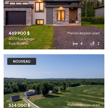
469 900 $
Maison de plain-pied
4070 Rue Adagio
4
2
Trois-Rivières
NOUVEAU
534 000 $
Maison de plain-pied