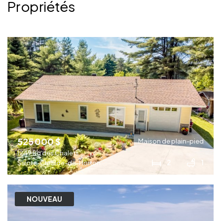
Propriétés
525 000 $
Maison de plain-pied
1249 Rg des Chalets
2
1
Sainte-Clotilde-de-Horton
NOUVEAU