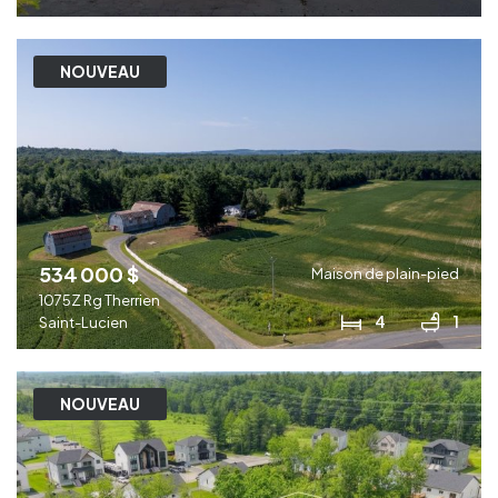
NOUVEAU
534 000 $
Maison de plain-pied
1075Z Rg Therrien
4
1
Saint-Lucien
NOUVEAU