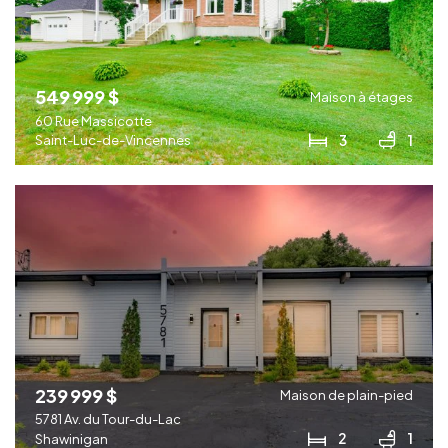
549 999 $
Maison à étages
60 Rue Massicotte
3
1
Saint-Luc-de-Vincennes
239 999 $
Maison de plain-pied
5781 Av. du Tour-du-Lac
2
1
Shawinigan