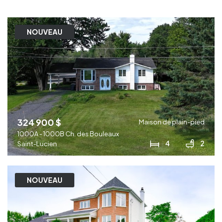
NOUVEAU
324 900 $
Maison de plain-pied
1000A - 1000B Ch. des Bouleaux
4
2
Saint-Lucien
NOUVEAU