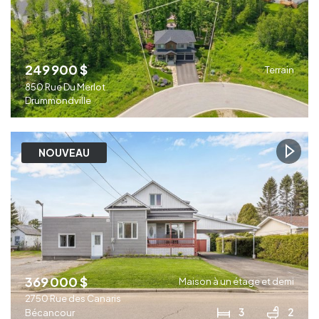
249 900 $
Terrain
850 Rue Du Merlot
Drummondville
NOUVEAU
369 000 $
Maison à un étage et demi
2750 Rue des Canaris
3
2
Bécancour