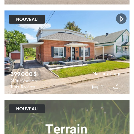
NOUVEAU
399 000 $
Maison à étages
21 Rue Vachon
2
1
Trois-Rivières
NOUVEAU