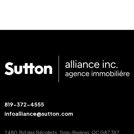
819-372-4555
infoalliance@sutton.com
2480, Bd des Récollets, Trois-Rivières, QC G8Z 3X7