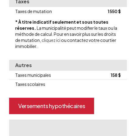
Taxes
Taxes de mutation
1 550 $
* À titre indicatif seulement et sous toutes
réserves.
La municipalité peut modifier le taux ou la
méthode de calcul. Pour en savoir plus sur les droits
de mutation,
cliquez ici
ou contactez votre courtier
immobilier.
Autres
Taxes municipales
158 $
Taxes scolaires
Envoyer
Versements hypothécaires