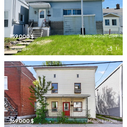
159 000 $
Maison de plain-pied
2130 Av. Defond
1
Shawinigan
169 000 $
Maison à étages