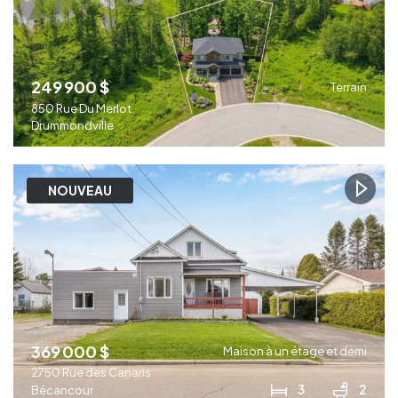
249 900 $
Terrain
850 Rue Du Merlot
Drummondville
NOUVEAU
369 000 $
Maison à un étage et demi
2750 Rue des Canaris
3
2
Bécancour