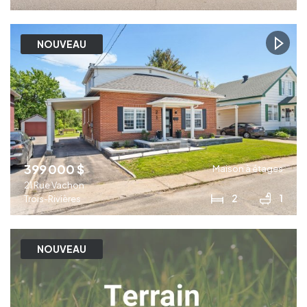
NOUVEAU
399 000 $
Maison à étages
21 Rue Vachon
2
1
Trois-Rivières
NOUVEAU