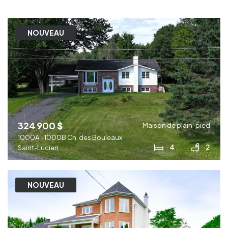
NOUVEAU
324 900 $
Maison de plain-pied
1000A - 1000B Ch. des Bouleaux
4
2
Saint-Lucien
NOUVEAU