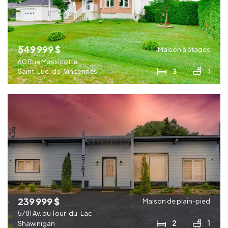
549 999 $
Maison à étages
60 Rue Massicotte
3
1
Saint-Luc-de-Vincennes
239 999 $
Maison de plain-pied
5781 Av. du Tour-du-Lac
2
1
Shawinigan