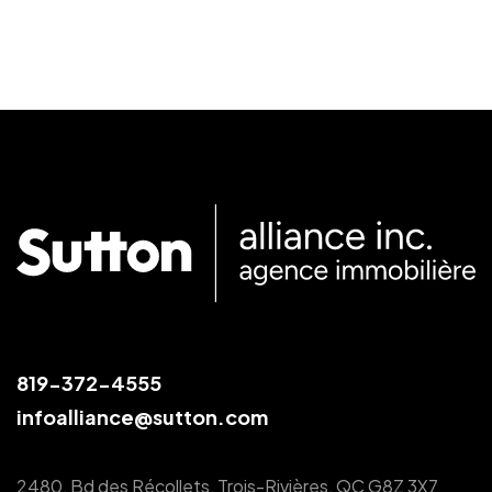
819-372-4555
infoalliance@sutton.com
2480, Bd des Récollets, Trois-Rivières, QC G8Z 3X7