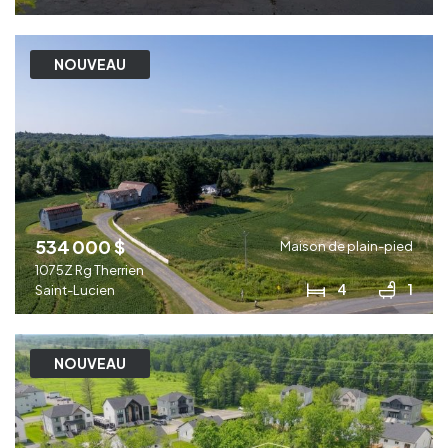
NOUVEAU
534 000 $
Maison de plain-pied
1075Z Rg Therrien
4
1
Saint-Lucien
NOUVEAU